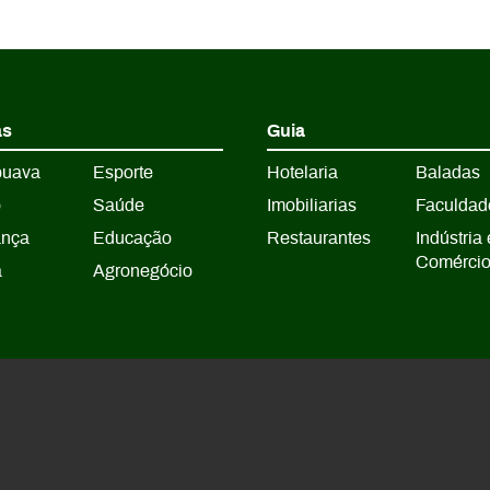
as
Guia
puava
Esporte
Hotelaria
Baladas
o
Saúde
Imobiliarias
Faculdad
ança
Educação
Restaurantes
Indústria 
Comérci
a
Agronegócio