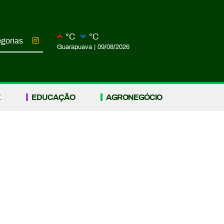
°C
°C
gorias
Guarapuava
|
09/08/2026
E
EDUCAÇÃO
AGRONEGÓCIO