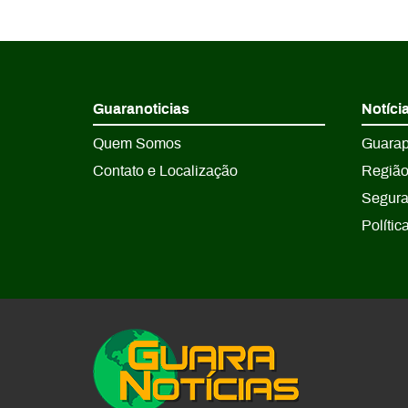
Guaranoticias
Notíci
Quem Somos
Guara
Contato e Localização
Regiã
Segur
Polític