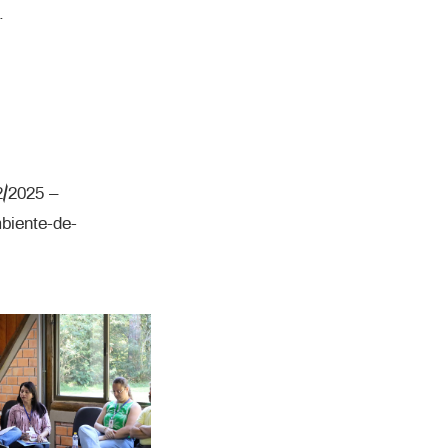
.
2/2025 –
mbiente-de-