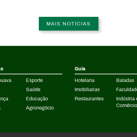
MAIS NOTÍCIAS
as
Guia
puava
Esporte
Hotelaria
Baladas
o
Saúde
Imobiliarias
Faculdad
ança
Educação
Restaurantes
Indústria 
Comérci
a
Agronegócio