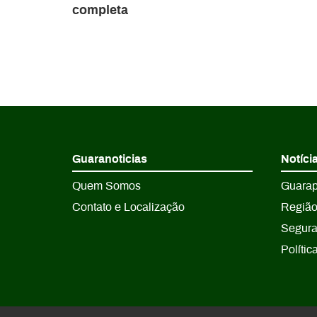
completa
Guaranoticias
Notíci
Quem Somos
Guara
Contato e Localização
Regiã
Segur
Polític