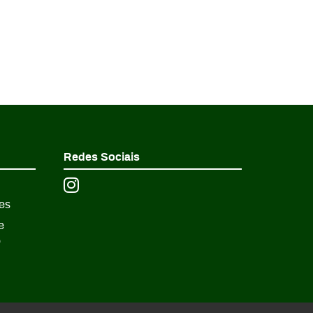
Redes Sociais
es
e
o